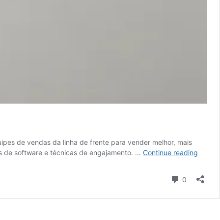
ipes de vendas da linha de frente para vender melhor, mais
Sales
as de software e técnicas de engajamento. …
Continue reading
operat
–
Comment
0
saiba
tudo
sobre
a