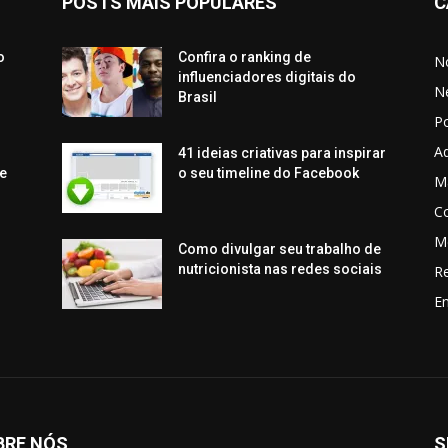
POSTS MAIS POPULARES
C
o
Confira o ranking de
No
influenciadores digitais do
N
Brasil
P
Aq
41 ideias criativas para inspirar
e
o seu timeline do Facebook
Ma
C
M
Como divulgar seu trabalho de
nutricionista nas redes sociais
R
En
BRE NÓS
S