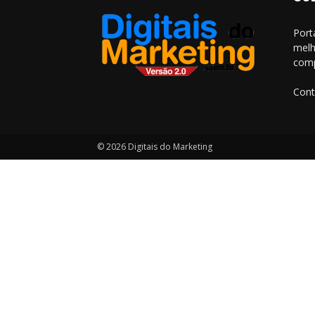
Port
melh
comp
Cont
© 2026 Digitais do Marketing