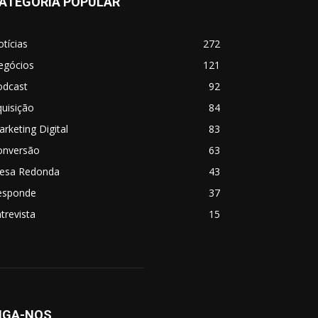
ATEGORIA POPULAR
tícias
272
egócios
121
odcast
92
uisição
84
rketing Digital
83
onversão
63
esa Redonda
43
esponde
37
trevista
15
IGA-NOS