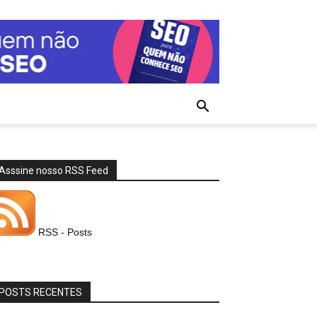
Asssine nosso RSS Feed
RSS - Posts
POSTS RECENTES