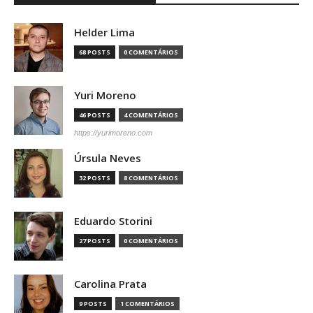
Helder Lima
68 POSTS
0 COMENTÁRIOS
Yuri Moreno
46 POSTS
4 COMENTÁRIOS
https://yurimoreno.com
Úrsula Neves
32 POSTS
8 COMENTÁRIOS
Eduardo Storini
27 POSTS
0 COMENTÁRIOS
Carolina Prata
9 POSTS
1 COMENTÁRIOS