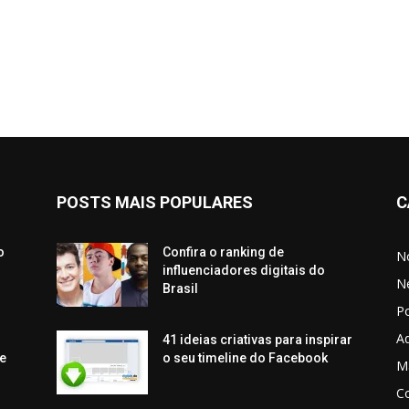
POSTS MAIS POPULARES
C
o
Confira o ranking de
No
influenciadores digitais do
N
Brasil
P
Aq
41 ideias criativas para inspirar
e
o seu timeline do Facebook
Ma
C