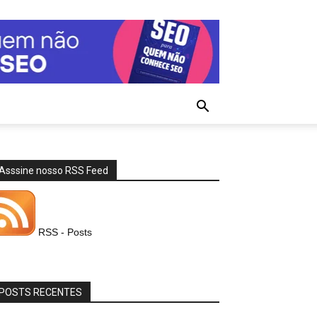
Asssine nosso RSS Feed
RSS - Posts
POSTS RECENTES