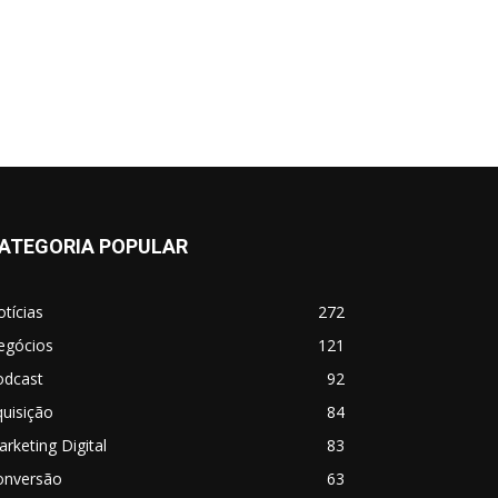
ATEGORIA POPULAR
tícias
272
egócios
121
odcast
92
uisição
84
rketing Digital
83
onversão
63