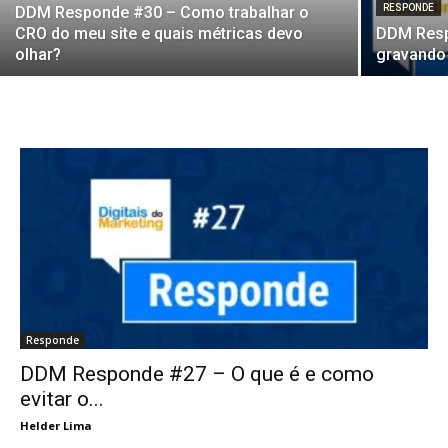
RESPONDE
DDM Responde #30 – Como trabalhar o
CRO do meu site e quais métricas devo
DDM Resp
olhar?
gravando
Responde
DDM Responde #27 – O que é e como
evitar o...
Helder Lima