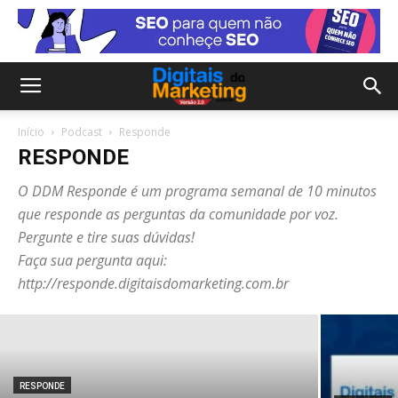
Início
Podcast
Responde
RESPONDE
O DDM Responde é um programa semanal de 10 minutos
que responde as perguntas da comunidade por voz.
RESPONDE
DDM Responde Especial – Afiliados
Pergunte e tire suas dúvidas!
Faça sua pergunta aqui:
Brasil 2017
http://responde.digitaisdomarketing.com.br
Helder Lima
RESPONDE