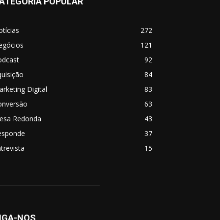
ATEGORIA POPULAR
tícias
272
egócios
121
odcast
92
uisição
84
rketing Digital
83
onversão
63
esa Redonda
43
esponde
37
trevista
15
IGA-NOS