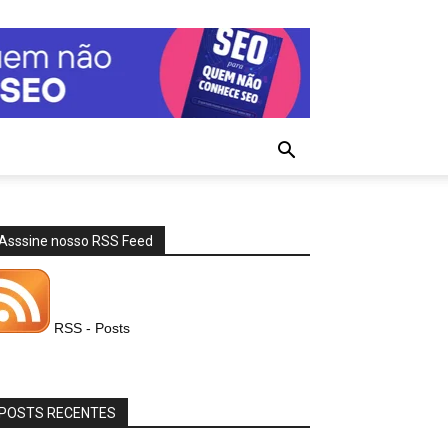
Asssine nosso RSS Feed
RSS - Posts
POSTS RECENTES