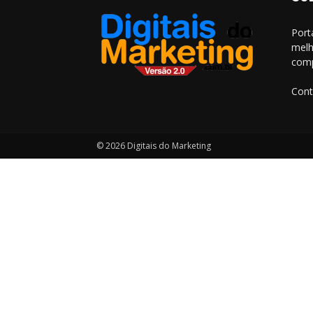
Port
melh
comp
Cont
© 2026 Digitais do Marketing