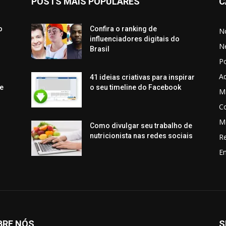
POSTS MAIS POPULARES
C
o
Confira o ranking de
No
influenciadores digitais do
N
Brasil
P
Aq
41 ideias criativas para inspirar
e
o seu timeline do Facebook
Ma
C
M
Como divulgar seu trabalho de
nutricionista nas redes sociais
R
En
BRE NÓS
S