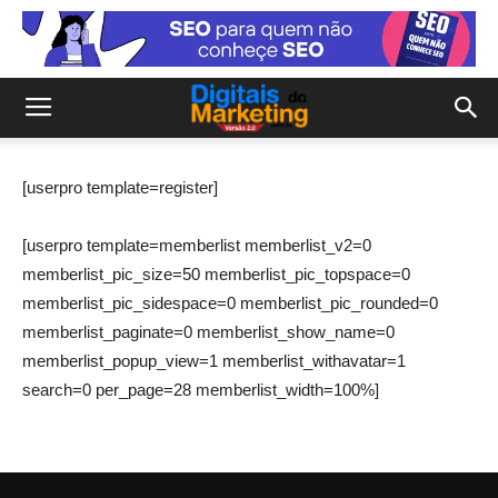
[userpro template=register]
[
userpro
template
=
memberlist
memberlist_v2
=
0
memberlist_pic_size
=
50
memberlist_pic_topspace
=
0
memberlist_pic_sidespace
=
0
memberlist_pic_rounded
=
0
memberlist_paginate
=
0
memberlist_show_name
=
0
memberlist_popup_view
=
1
memberlist_withavatar
=
1
search
=
0
per_page
=
28
memberlist_width
=
100
%
]