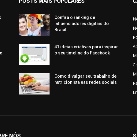
POSTS MAIS POPULARES
C
o
Confira o ranking de
No
influenciadores digitais do
N
Brasil
P
Aq
41 ideias criativas para inspirar
e
o seu timeline do Facebook
Ma
C
M
Como divulgar seu trabalho de
nutricionista nas redes sociais
R
En
BRE NÓS
S