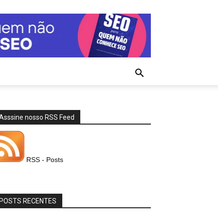
Asssine nosso RSS Feed
RSS - Posts
POSTS RECENTES