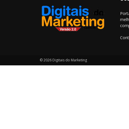
Port
melh
comp
Cont
© 2026 Digitais do Marketing