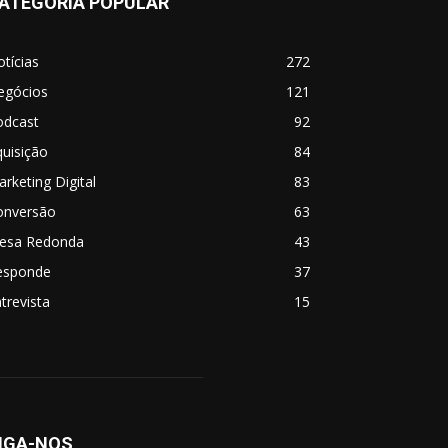
ATEGORIA POPULAR
tícias
272
egócios
121
odcast
92
uisição
84
rketing Digital
83
onversão
63
esa Redonda
43
esponde
37
trevista
15
IGA-NOS