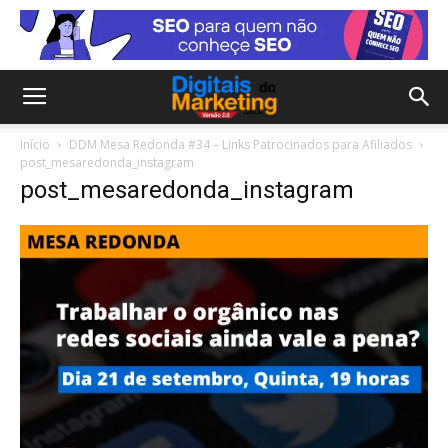
Início
DDM Mesa Redonda #34 – Links Patrocinados para Afiliados
post_mesaredonda_instagram
post_mesaredonda_instagram