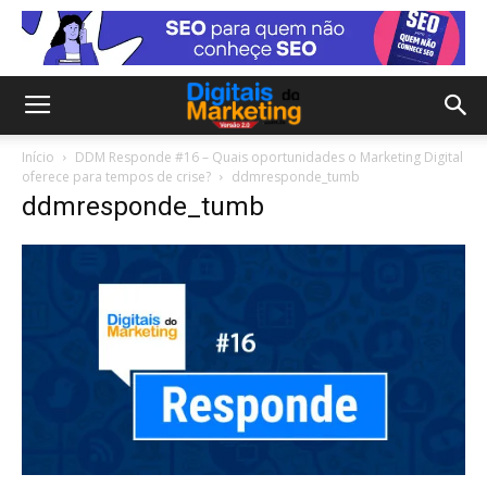
Início
DDM Responde #16 – Quais oportunidades o Marketing Digital
oferece para tempos de crise?
ddmresponde_tumb
ddmresponde_tumb