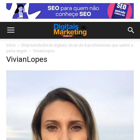
Início
Empreendedoras digitais: dicas de 6 profissionais que valem a
pena seguir
VivianLopes
VivianLopes