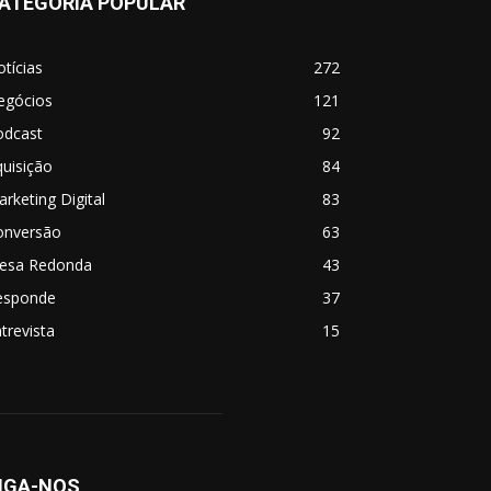
ATEGORIA POPULAR
tícias
272
egócios
121
odcast
92
uisição
84
rketing Digital
83
onversão
63
esa Redonda
43
esponde
37
trevista
15
IGA-NOS