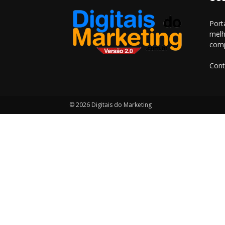
Port
melh
comp
Cont
© 2026 Digitais do Marketing