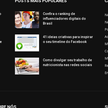
POSTS MAIS POPULARES
C
o
Confira o ranking de
No
influenciadores digitais do
N
Brasil
P
Aq
41 ideias criativas para inspirar
e
o seu timeline do Facebook
Ma
C
M
Como divulgar seu trabalho de
nutricionista nas redes sociais
R
En
BRE NÓS
S