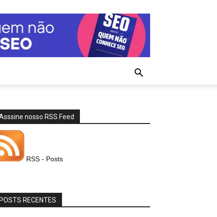
Asssine nosso RSS Feed
RSS - Posts
POSTS RECENTES