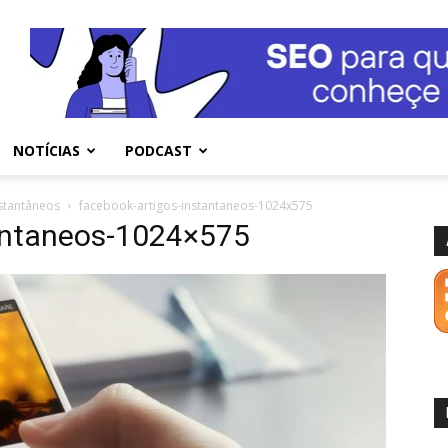
NOTÍCIAS
PODCAST
stantâneos
facebook-artigos-instantaneos-1024x575
antaneos-1024×575