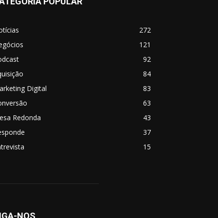
ATEGORIA POPULAR
tícias
272
egócios
121
odcast
92
uisição
84
rketing Digital
83
onversão
63
esa Redonda
43
esponde
37
trevista
15
IGA-NOS