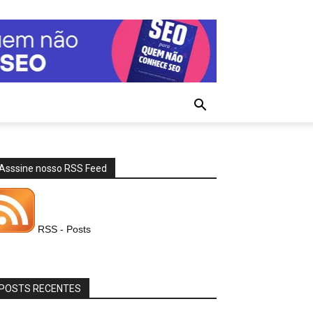
Asssine nosso RSS Feed
RSS - Posts
POSTS RECENTES