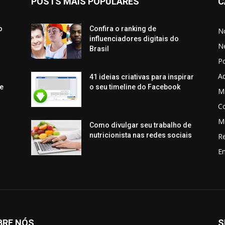
POSTS MAIS POPULARES
C
o
Confira o ranking de
No
influenciadores digitais do
N
Brasil
P
Aq
41 ideias criativas para inspirar
e
o seu timeline do Facebook
Ma
C
M
Como divulgar seu trabalho de
nutricionista nas redes sociais
R
En
BRE NÓS
S