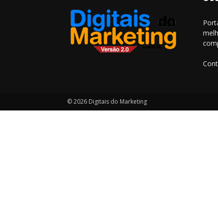
Port
melh
comp
Cont
© 2026 Digitais do Marketing