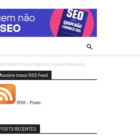
 de trabalho mais próximos à casa do internauta
Asssine nosso RSS Feed
RSS - Posts
POSTS RECENTES