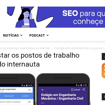
NOTÍCIAS
PODCAST
gas de emprego anunciadas na internet
Google Jobs permite listar os postos
star os postos de trabalho
do internauta