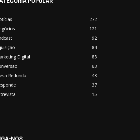
ATEGORIA POPULAR
tícias
272
egócios
121
odcast
92
uisição
84
rketing Digital
83
onversão
63
esa Redonda
43
esponde
37
trevista
15
IGA-NOS