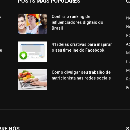
POSTS MAIS POPULARES
C
o
Confira o ranking de
No
influenciadores digitais do
N
Brasil
P
Aq
41 ideias criativas para inspirar
e
o seu timeline do Facebook
Ma
C
M
Como divulgar seu trabalho de
nutricionista nas redes sociais
R
En
BRE NÓS
S