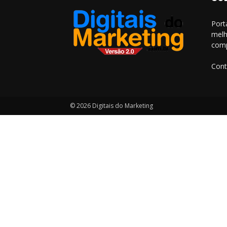
Port
melh
comp
Cont
© 2026 Digitais do Marketing