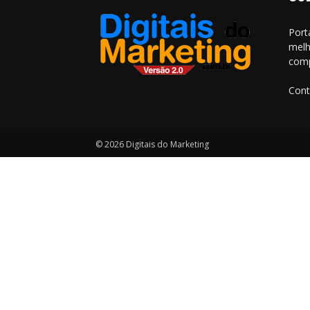
Port
melh
comp
Cont
© 2026 Digitais do Marketing