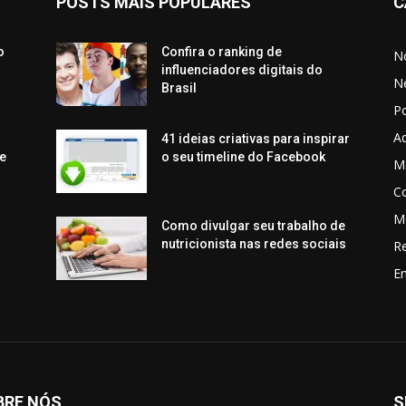
POSTS MAIS POPULARES
C
o
Confira o ranking de
No
influenciadores digitais do
N
Brasil
P
Aq
41 ideias criativas para inspirar
e
o seu timeline do Facebook
Ma
C
M
Como divulgar seu trabalho de
nutricionista nas redes sociais
R
En
BRE NÓS
S