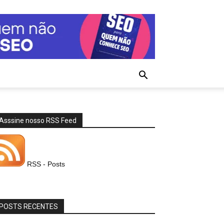
Asssine nosso RSS Feed
RSS - Posts
POSTS RECENTES