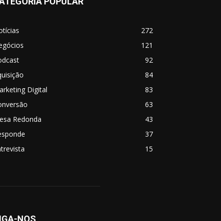
ATEGORIA POPULAR
tícias
272
egócios
121
odcast
92
uisição
84
rketing Digital
83
onversão
63
esa Redonda
43
esponde
37
trevista
15
IGA-NOS