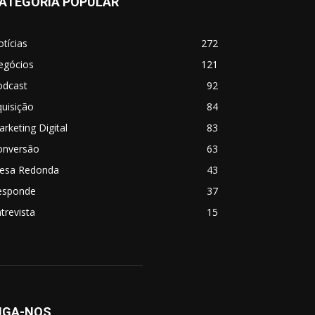
ATEGORIA POPULAR
tícias
272
egócios
121
odcast
92
uisição
84
rketing Digital
83
onversão
63
esa Redonda
43
esponde
37
trevista
15
IGA-NOS