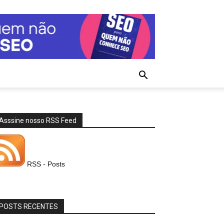
Asssine nosso RSS Feed
RSS - Posts
POSTS RECENTES