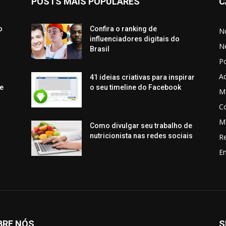
POSTS MAIS POPULARES
C
o
Confira o ranking de
No
influenciadores digitais do
N
Brasil
P
Aq
41 ideias criativas para inspirar
e
o seu timeline do Facebook
Ma
C
M
Como divulgar seu trabalho de
nutricionista nas redes sociais
R
En
BRE NÓS
S