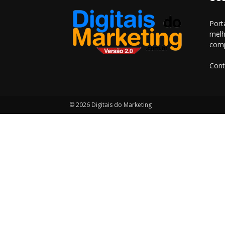
Port
melh
comp
Cont
© 2026 Digitais do Marketing