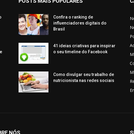
POSTS MAIS POPULARES
C
o
Confira o ranking de
No
influenciadores digitais do
N
Brasil
P
Aq
41 ideias criativas para inspirar
e
o seu timeline do Facebook
Ma
C
M
Como divulgar seu trabalho de
nutricionista nas redes sociais
R
En
BRE NÓS
S