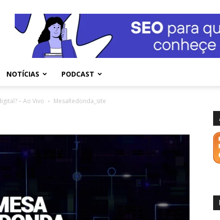
NOTÍCIAS
PODCAST
ital? – Ao Vivo
MesaRedonda_site