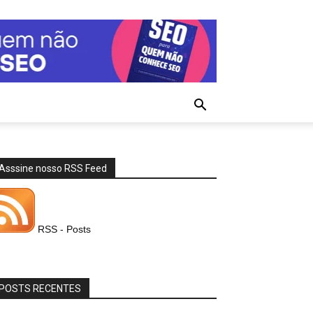
Asssine nosso RSS Feed
RSS - Posts
POSTS RECENTES