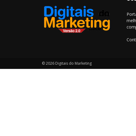
Port
melh
comp
Cont
© 2026 Digitais do Marketing