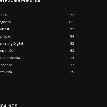
ATEGORIA POPULAR
tícias
272
egócios
121
odcast
92
uisição
84
rketing Digital
83
onversão
63
esa Redonda
43
esponde
37
trevista
15
IGA-NOS