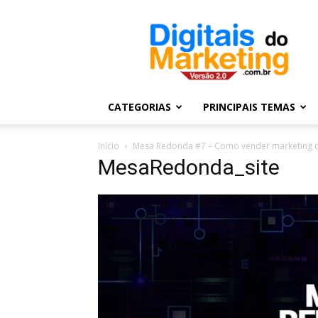
Digitais
do
Marketing
CATEGORIAS
PRINCIPAIS TEMAS
Início
Mesa Redonda #7 – Como vender marketing dig
MesaRedonda_site