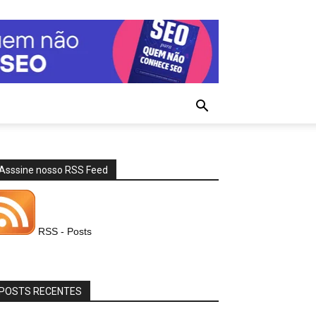
Asssine nosso RSS Feed
RSS - Posts
POSTS RECENTES