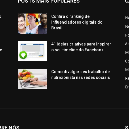
POSTS MAIS POPULARES
C
o
Confira o ranking de
No
influenciadores digitais do
N
Brasil
P
Aq
41 ideias criativas para inspirar
e
o seu timeline do Facebook
Ma
C
M
Como divulgar seu trabalho de
nutricionista nas redes sociais
R
En
BRE NÓS
S