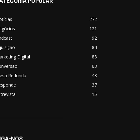
ATEGORIA POPULAR
tícias
272
egócios
121
odcast
92
uisição
84
rketing Digital
83
onversão
63
esa Redonda
43
esponde
37
trevista
15
IGA-NOS