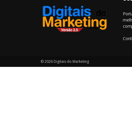
Port
melh
comp
Cont
© 2026 Digitais do Marketing