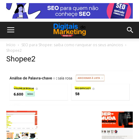
Início
SEO para Shopee: saiba como ranquear os seus anúncios
Shopee2
Shopee2