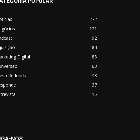
ATEGORIA POPULAR
tícias
272
egócios
121
odcast
92
uisição
84
rketing Digital
83
onversão
63
esa Redonda
43
esponde
37
trevista
15
IGA-NOS