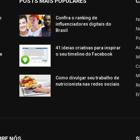
POSTS MAIS POPULARES
C
o
Confira o ranking de
No
influenciadores digitais do
N
Brasil
P
Aq
41 ideias criativas para inspirar
e
o seu timeline do Facebook
Ma
C
M
Como divulgar seu trabalho de
nutricionista nas redes sociais
R
En
BRE NÓS
S