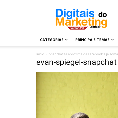
Digitais
do
Marketing
CATEGORIAS
PRINCIPAIS TEMAS
Início
Snapchat se aproxima de Facebook e já soma 
evan-spiegel-snapchat