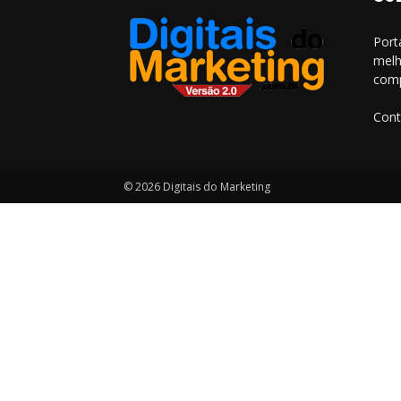
Port
melh
comp
Cont
© 2026 Digitais do Marketing