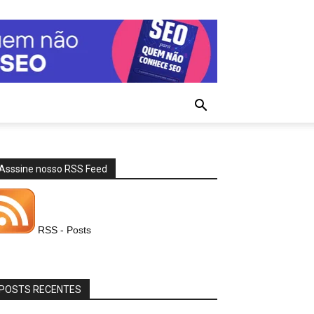
Asssine nosso RSS Feed
RSS - Posts
POSTS RECENTES