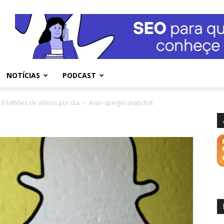
NOTÍCIAS
PODCAST
6 bilhões de vídeos por dia
evan-spiegel-snapchat