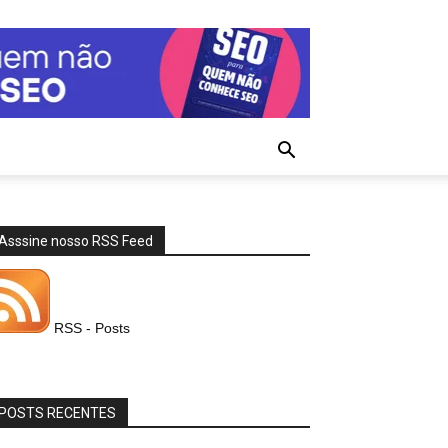
Asssine nosso RSS Feed
RSS - Posts
POSTS RECENTES