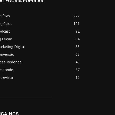
ATEGORIA POPULAR
tícias
272
egócios
121
odcast
92
uisição
84
rketing Digital
83
onversão
63
esa Redonda
43
esponde
37
trevista
15
IGA-NOS