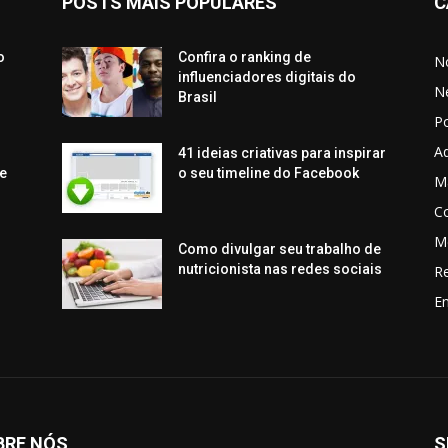
POSTS MAIS POPULARES
C
o
Confira o ranking de
No
influenciadores digitais do
N
Brasil
P
Aq
41 ideias criativas para inspirar
e
o seu timeline do Facebook
Ma
C
M
Como divulgar seu trabalho de
nutricionista nas redes sociais
R
En
BRE NÓS
S