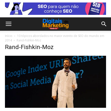
Início
10 tópicos abordados no maior evento de SEO do mundo em
2014
Rand-Fishkin-Moz
Rand-Fishkin-Moz