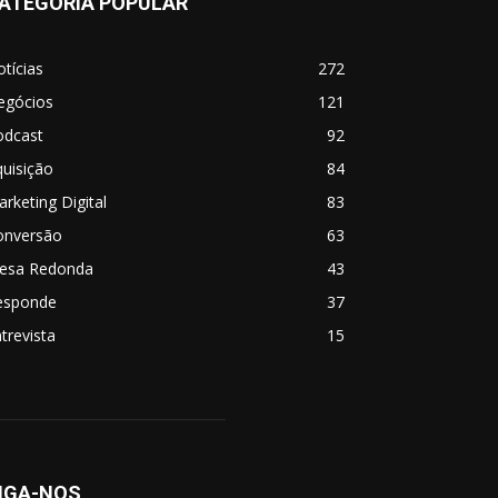
ATEGORIA POPULAR
tícias
272
egócios
121
odcast
92
uisição
84
rketing Digital
83
onversão
63
esa Redonda
43
esponde
37
trevista
15
IGA-NOS