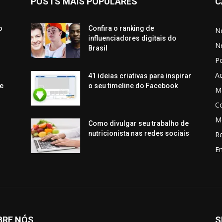
POSTS MAIS POPULARES
C
o
Confira o ranking de
No
influenciadores digitais do
N
Brasil
P
Aq
41 ideias criativas para inspirar
e
o seu timeline do Facebook
Ma
C
M
Como divulgar seu trabalho de
nutricionista nas redes sociais
R
En
BRE NÓS
S