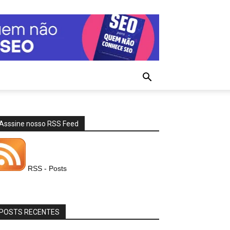
Asssine nosso RSS Feed
RSS - Posts
POSTS RECENTES