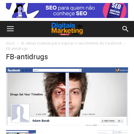
Início
41 ideias criativas para inspirar o seu timeline do Facebook
FB-antidrugs
FB-antidrugs