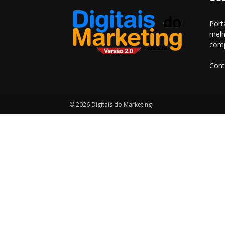
Port
melh
comp
Cont
© 2026 Digitais do Marketing