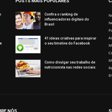
POSTS MAIS POPULARES
C
o
Confira o ranking de
No
influenciadores digitais do
N
Brasil
P
Aq
41 ideias criativas para inspirar
e
o seu timeline do Facebook
Ma
C
M
Como divulgar seu trabalho de
nutricionista nas redes sociais
R
En
BRE NÓS
S