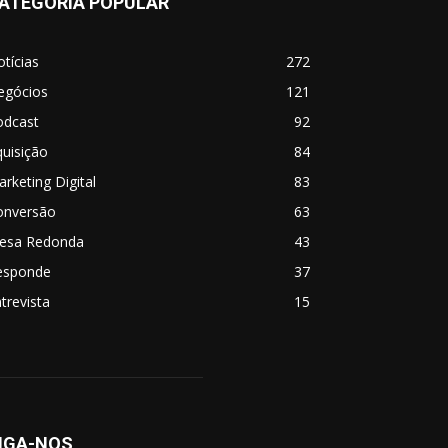
ATEGORIA POPULAR
tícias
272
egócios
121
odcast
92
uisição
84
rketing Digital
83
onversão
63
esa Redonda
43
esponde
37
trevista
15
IGA-NOS