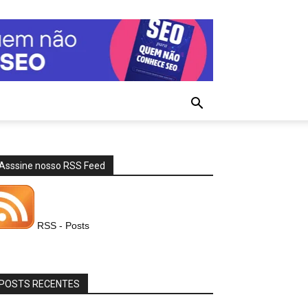
Asssine nosso RSS Feed
RSS - Posts
POSTS RECENTES