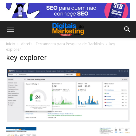
Início
Ahrefs – Ferramenta para Pesquisa de Backlinks
key-
explorer
key-explorer