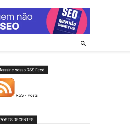
Asssine nosso RSS Feed
RSS - Posts
POSTS RECENTES