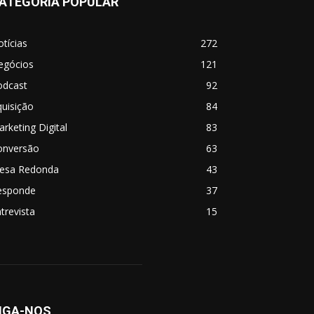
ATEGORIA POPULAR
tícias
272
egócios
121
odcast
92
uisição
84
rketing Digital
83
onversão
63
esa Redonda
43
esponde
37
trevista
15
IGA-NOS