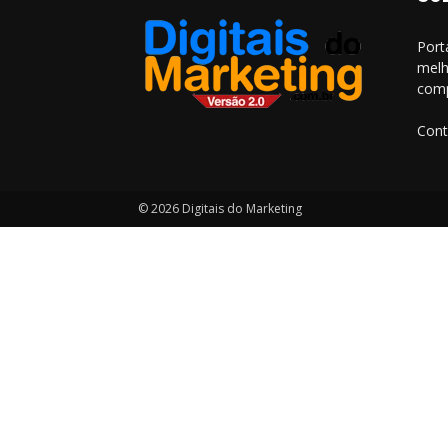
Port
melh
comp
Cont
© 2026 Digitais do Marketing