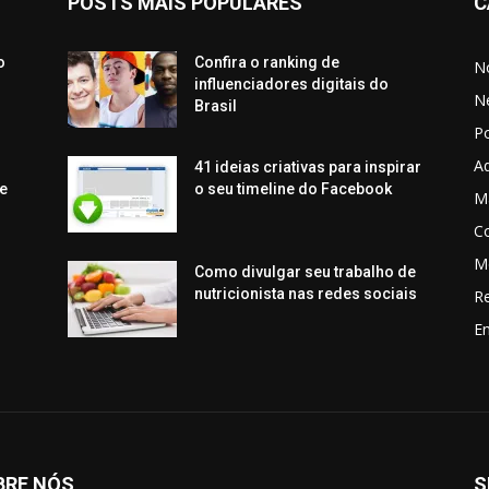
POSTS MAIS POPULARES
C
o
Confira o ranking de
No
influenciadores digitais do
N
Brasil
P
Aq
41 ideias criativas para inspirar
e
o seu timeline do Facebook
Ma
C
M
Como divulgar seu trabalho de
nutricionista nas redes sociais
R
En
BRE NÓS
S