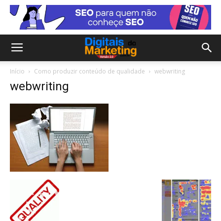
Início
Como produzir conteúdo de qualidade
webwriting
webwriting