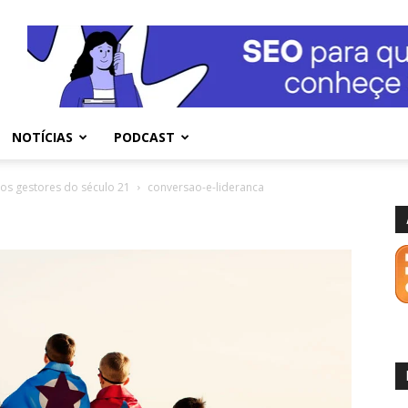
NOTÍCIAS
PODCAST
 os gestores do século 21
conversao-e-lideranca