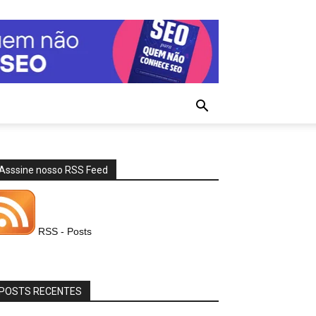
Asssine nosso RSS Feed
RSS - Posts
POSTS RECENTES