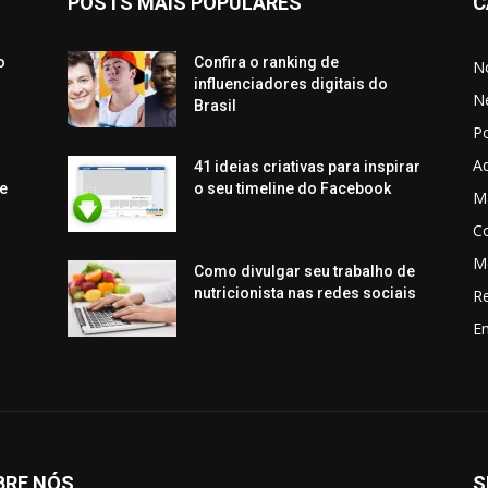
POSTS MAIS POPULARES
C
o
Confira o ranking de
No
influenciadores digitais do
N
Brasil
P
Aq
41 ideias criativas para inspirar
e
o seu timeline do Facebook
Ma
C
M
Como divulgar seu trabalho de
nutricionista nas redes sociais
R
En
BRE NÓS
S