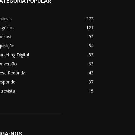
ATEGORIA POPULAR
tícias
272
egócios
121
odcast
92
uisição
84
rketing Digital
83
onversão
63
esa Redonda
43
esponde
37
trevista
15
IGA-NOS