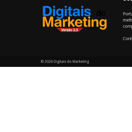
Port
melh
comp
Cont
© 2026 Digitais do Marketing