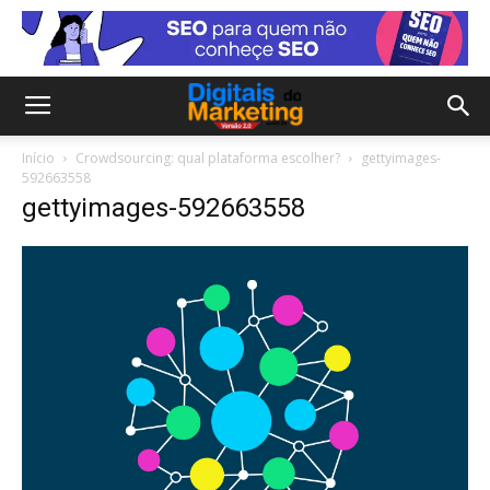
Início
Crowdsourcing: qual plataforma escolher?
gettyimages-
592663558
gettyimages-592663558