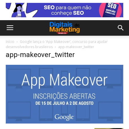
Início
Google lança o ‘App Makeover’, concurso para ajudar
desenvolvedores brasileiros
app-makeover_twitter
app-makeover_twitter