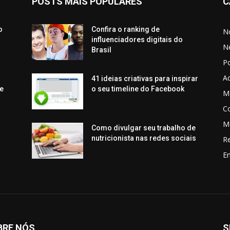
POSTS MAIS POPULARES
C
o
Confira o ranking de
No
influenciadores digitais do
N
Brasil
P
Aq
41 ideias criativas para inspirar
e
o seu timeline do Facebook
Ma
C
M
Como divulgar seu trabalho de
nutricionista nas redes sociais
R
En
BRE NÓS
S