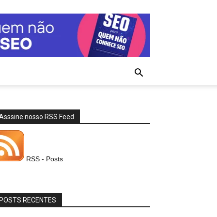
Asssine nosso RSS Feed
RSS - Posts
POSTS RECENTES