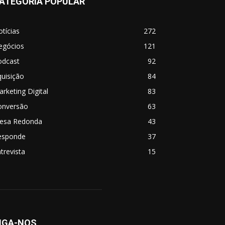
ATEGORIA POPULAR
tícias
272
egócios
121
odcast
92
uisição
84
rketing Digital
83
onversão
63
esa Redonda
43
esponde
37
trevista
15
IGA-NOS