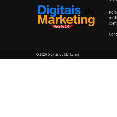
Port
melh
comp
Cont
© 2026 Digitais do Marketing