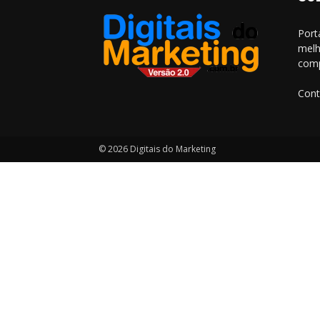
Port
melh
comp
Cont
© 2026 Digitais do Marketing