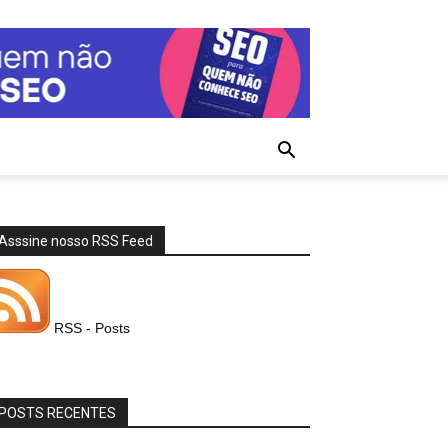
Asssine nosso RSS Feed
RSS - Posts
POSTS RECENTES