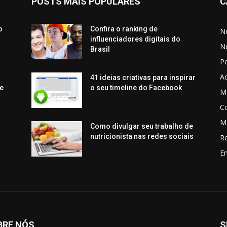
POSTS MAIS POPULARES
C
o
Confira o ranking de
No
influenciadores digitais do
N
Brasil
P
Aq
41 ideias criativas para inspirar
e
o seu timeline do Facebook
Ma
C
M
Como divulgar seu trabalho de
nutricionista nas redes sociais
R
En
BRE NÓS
S