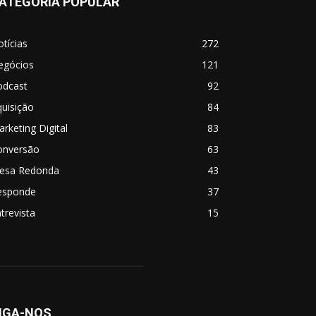
ATEGORIA POPULAR
tícias
272
egócios
121
odcast
92
uisição
84
rketing Digital
83
onversão
63
esa Redonda
43
esponde
37
trevista
15
IGA-NOS