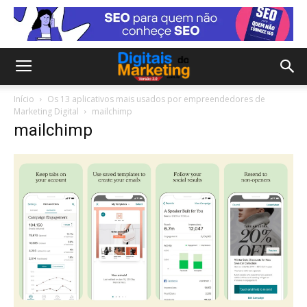
Início
Os 13 aplicativos mais usados por empreendedores de
Marketing Digital
mailchimp
mailchimp