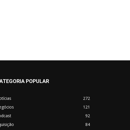
ATEGORIA POPULAR
tícias
272
egócios
121
odcast
92
uisição
84