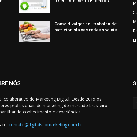
e
o seu timeline do Facebook
Ma
C
M
Como divulgar seu trabalho de
nutricionista nas redes sociais
R
En
BRE NÓS
S
al colaborativo de Marketing Digital. Desde 2015 os
ores profissionais de marketing do mercado brasileiro
artilhando conhecimento e experiências.
ato:
contato@digitaisdomarketing.com.br