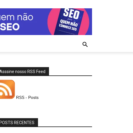
Asssine nosso RSS Feed
RSS - Posts
POSTS RECENTES