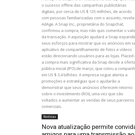
o sucesso offline das campanhas publicitárias
digitais, por cerca de US $ 125 milhões, de acordo
com pessoas familiarizadas com o assunto, revela
AdAge. A Snap Inc., proprietária do Snapchat,
confirmou a compra, mas não quis comentar o valo
da transação. A aquisição ajudará a Snap expandi
seus esforços para mostrar que os anúncios em s
aplicativo de compartilhamento de fotos e vídeos
estão direcionando usuários para as lojas. Placed 
a compra mais significativa da Snap desde a ofert
pública inicial (IPO) de março, que cotou a companh
em US $ 3,4 bilhões. A empresa segue atenta a
promoções e estratégias que o ajudarão a
demonstrar que seus anúncios oferecem retorno
sobre o investimento (ROI), uma vez que são
voltados a aumentar as vendas de seus parceiros
comerciais.
Notícias
Nova atualização permite convid
amigos para uma transmissão ao