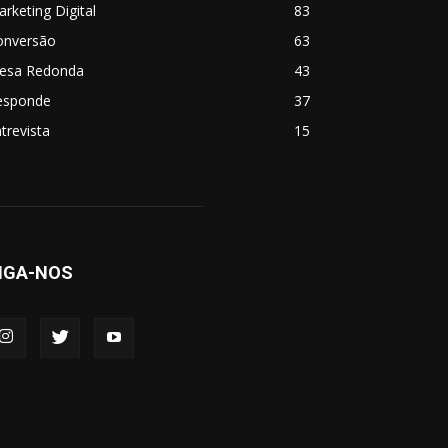
rketing Digital
83
onversão
63
esa Redonda
43
esponde
37
trevista
15
IGA-NOS