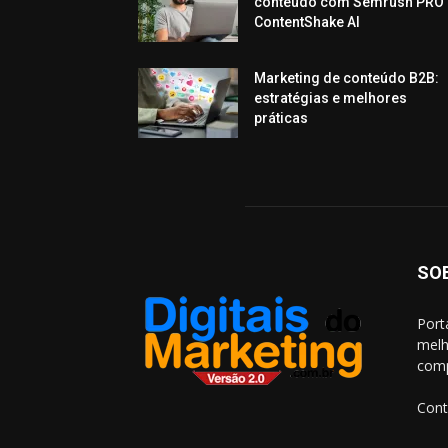
conteúdo com Semrush PRO 
ContentShake AI
Marketing de conteúdo B2B:
estratégias e melhores
práticas
SO
Port
melh
comp
Cont