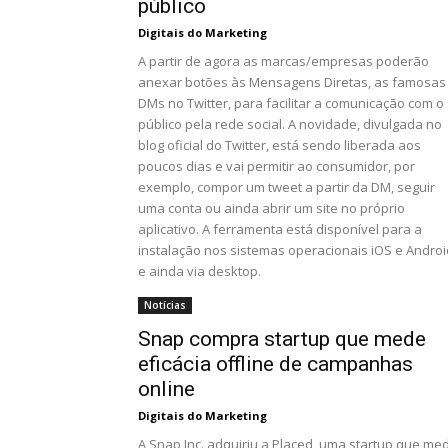
público
Digitais do Marketing
A partir de agora as marcas/empresas poderão
anexar botões às Mensagens Diretas, as famosas
DMs no Twitter, para facilitar a comunicação com o
público pela rede social. A novidade, divulgada no
blog oficial do Twitter, está sendo liberada aos
poucos dias e vai permitir ao consumidor, por
exemplo, compor um tweet a partir da DM, seguir
uma conta ou ainda abrir um site no próprio
aplicativo. A ferramenta está disponível para a
instalação nos sistemas operacionais iOS e Androi
e ainda via desktop.
Notícias
Snap compra startup que mede
eficácia offline de campanhas
online
Digitais do Marketing
A Snap Inc. adquiriu a Placed, uma startup que me