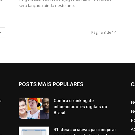
será lançada ainda neste ano.
Página 3 de 14
POSTS MAIS POPULARES
C
o
Confira o ranking de
No
influenciadores digitais do
N
Brasil
P
Aq
41 ideias criativas para inspirar