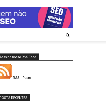
Asssine nosso RSS Feed
RSS - Posts
POSTS RECENTES