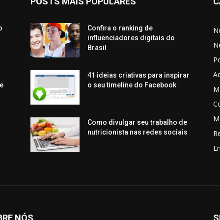
POSTS MAIS POPULARES
C
o
Confira o ranking de
No
influenciadores digitais do
N
Brasil
P
Aq
41 ideias criativas para inspirar
e
o seu timeline do Facebook
Ma
C
M
Como divulgar seu trabalho de
nutricionista nas redes sociais
R
En
BRE NÓS
S