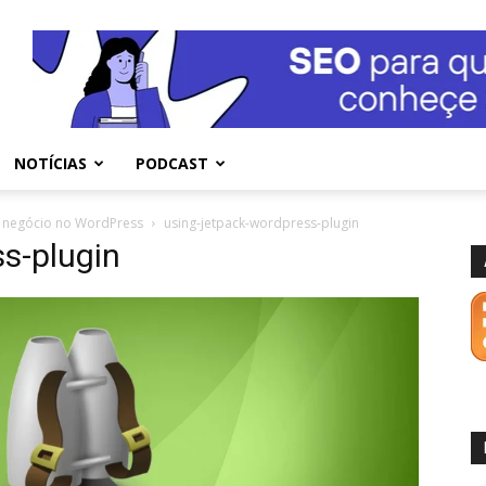
NOTÍCIAS
PODCAST
u negócio no WordPress
using-jetpack-wordpress-plugin
s-plugin