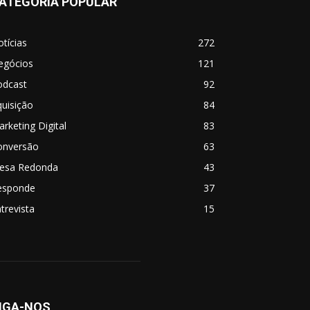
ATEGORIA POPULAR
tícias
272
egócios
121
odcast
92
uisição
84
rketing Digital
83
onversão
63
esa Redonda
43
esponde
37
trevista
15
IGA-NOS