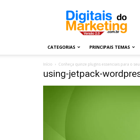
Digitais
do
Marketing
CATEGORIAS
PRINCIPAIS TEMAS
Início
Conheça quinze plugins essenciais para o se
using-jetpack-wordpres