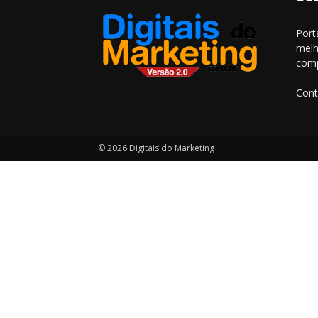
Port
melh
comp
Cont
© 2026 Digitais do Marketing