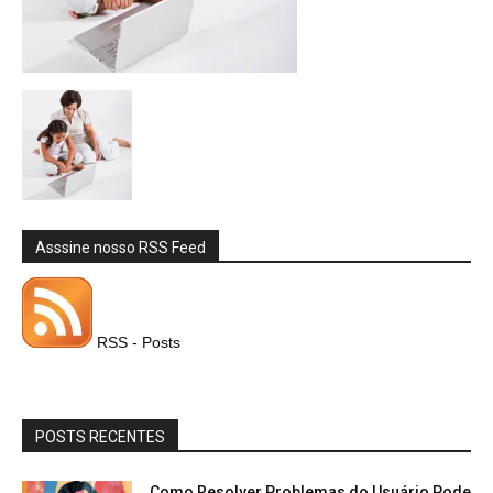
Asssine nosso RSS Feed
RSS - Posts
POSTS RECENTES
Como Resolver Problemas do Usuário Pode