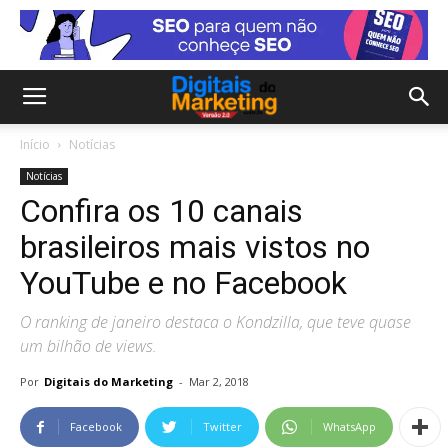
Início
Notícias
Notícias
Confira os 10 canais
brasileiros mais vistos no
YouTube e no Facebook
O ranking de janeiro destaca o Kondzilla, que teve quase
um bilhão de views.
Por
Digitais do Marketing
-
Mar 2, 2018
Facebook
Twitter
WhatsApp