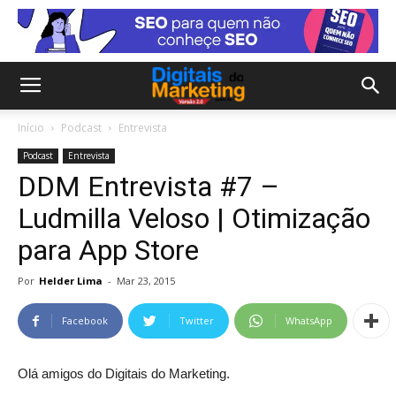
Início
Podcast
Entrevista
Podcast
Entrevista
DDM Entrevista #7 –
Ludmilla Veloso | Otimização
para App Store
Por
Helder Lima
-
Mar 23, 2015
Facebook
Twitter
WhatsApp
Olá amigos do Digitais do Marketing.