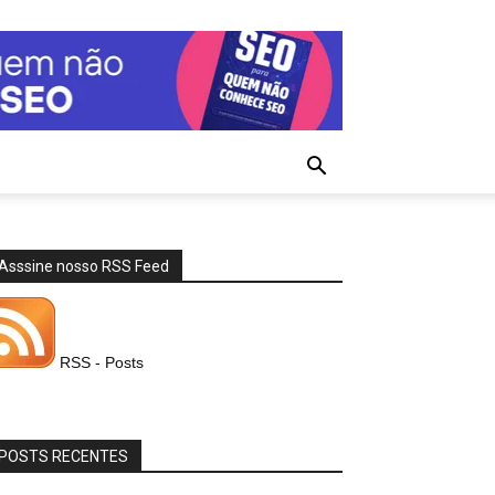
Asssine nosso RSS Feed
RSS - Posts
POSTS RECENTES