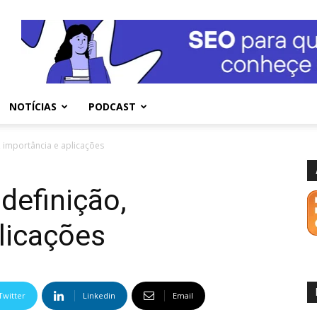
NOTÍCIAS
PODCAST
o, importância e aplicações
 definição,
licações
Twitter
Linkedin
Email