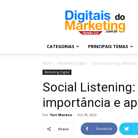
Digitais
do
Marketing
CATEGORIAS
PRINCIPAIS TEMAS
Início
Marketing Digital
Social Listening: definiçã
Marketing Digital
Social Listening:
importância e ap
Por
Yuri Moreno
-
Oct 18, 2022
Facebook
Share