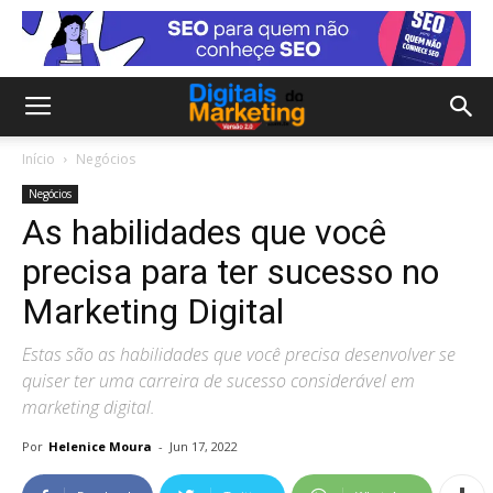
Início
Negócios
Negócios
As habilidades que você
precisa para ter sucesso no
Marketing Digital
Estas são as habilidades que você precisa desenvolver se
quiser ter uma carreira de sucesso considerável em
marketing digital.
Por
Helenice Moura
-
Jun 17, 2022