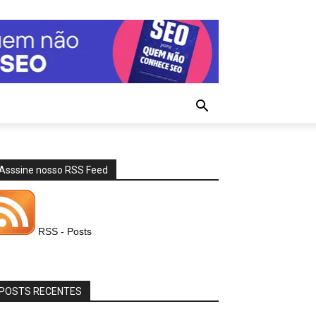
Asssine nosso RSS Feed
RSS - Posts
POSTS RECENTES