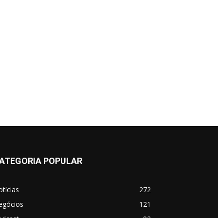
ATEGORIA POPULAR
tícias
272
egócios
121