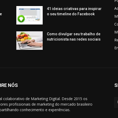
P
Aq
41 ideias criativas para inspirar
e
o seu timeline do Facebook
Ma
C
M
Como divulgar seu trabalho de
nutricionista nas redes sociais
R
En
BRE NÓS
S
al colaborativo de Marketing Digital. Desde 2015 os
ores profissionais de marketing do mercado brasileiro
artilhando conhecimento e experiências.