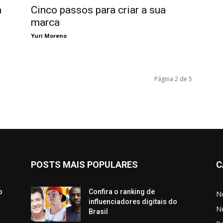
a
Cinco passos para criar a sua
marca
Yuri Moreno
Página 2 de 5
POSTS MAIS POPULARES
C
o
Confira o ranking de
No
influenciadores digitais do
N
Brasil