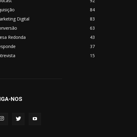
odcast
92
uisição
84
rketing Digital
83
onversão
63
esa Redonda
43
esponde
37
trevista
15
IGA-NOS