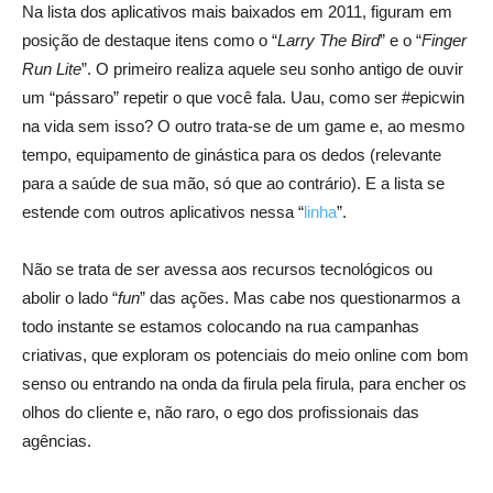
Na lista dos aplicativos mais baixados em 2011, figuram em
posição de destaque itens como o “
Larry The Bird
” e o “
Finger
Run Lite
”. O primeiro realiza aquele seu sonho antigo de ouvir
um “pássaro” repetir o que você fala. Uau, como ser #epicwin
na vida sem isso? O outro trata-se de um game e, ao mesmo
tempo, equipamento de ginástica para os dedos (relevante
para a saúde de sua mão, só que ao contrário). E a lista se
estende com outros aplicativos nessa “
linha
”.
Não se trata de ser avessa aos recursos tecnológicos ou
abolir o lado “
fun
” das ações. Mas cabe nos questionarmos a
todo instante se estamos colocando na rua campanhas
criativas, que exploram os potenciais do meio online com bom
senso ou entrando na onda da firula pela firula, para encher os
olhos do cliente e, não raro, o ego dos profissionais das
agências.