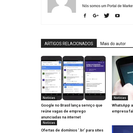
Nós somos um Portal de Marketi
ARTIGOS RELACIONADOS
Mais do autor
Notícias
Notícias
Google no Brasil lança serviço que
WhatsApp a
reúne vagas de emprego
empresa fal
anunciadas na internet
Notícias
Ofertas de domínios ‘.br’ para sites