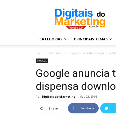
Digitais
do
Marketing
CATEGORIAS
PRINCIPAIS TEMAS
Início
Notícias
Google anuncia tecnologia que d
Notícias
Google anuncia 
dispensa downlo
Por
Digitais do Marketing
-
May 23, 2016
Facebook
Share