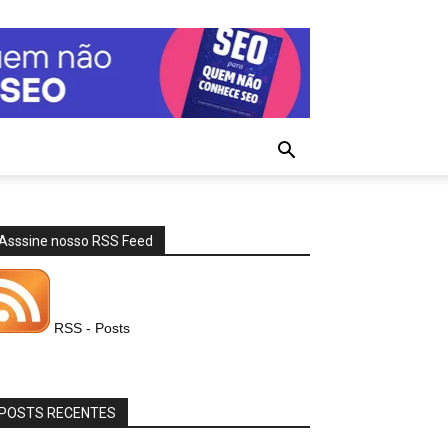
Asssine nosso RSS Feed
RSS - Posts
POSTS RECENTES