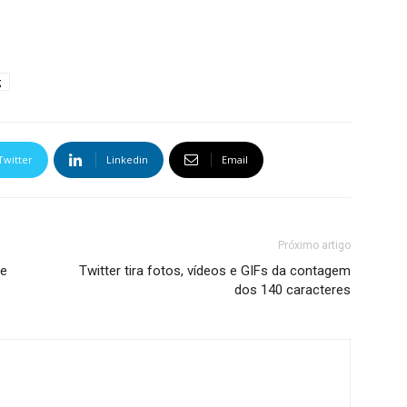
g
Twitter
Linkedin
Email
Próximo artigo
de
Twitter tira fotos, vídeos e GIFs da contagem
dos 140 caracteres