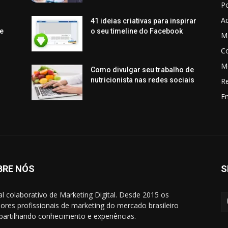
P
Aq
41 ideias criativas para inspirar
e
o seu timeline do Facebook
Ma
C
M
Como divulgar seu trabalho de
nutricionista nas redes sociais
R
En
BRE NÓS
S
al colaborativo de Marketing Digital. Desde 2015 os
ores profissionais de marketing do mercado brasileiro
artilhando conhecimento e experiências.