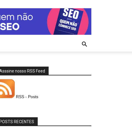
Asssine nosso RSS Feed
RSS - Posts
POSTS RECENTES