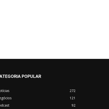
ATEGORIA POPULAR
tícias
272
egócios
121
odcast
92