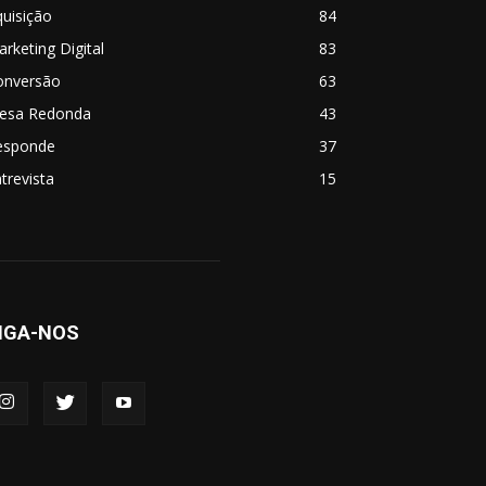
uisição
84
rketing Digital
83
onversão
63
esa Redonda
43
esponde
37
trevista
15
IGA-NOS