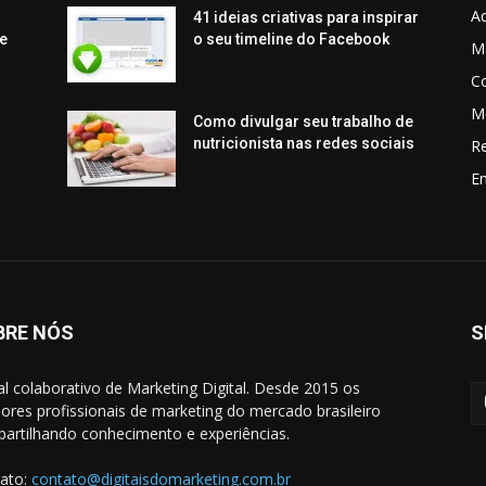
Aq
41 ideias criativas para inspirar
e
o seu timeline do Facebook
Ma
C
M
Como divulgar seu trabalho de
nutricionista nas redes sociais
R
En
BRE NÓS
S
al colaborativo de Marketing Digital. Desde 2015 os
ores profissionais de marketing do mercado brasileiro
artilhando conhecimento e experiências.
ato:
contato@digitaisdomarketing.com.br