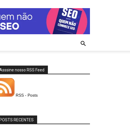
Asssine nosso RSS Feed
RSS - Posts
POSTS RECENTES