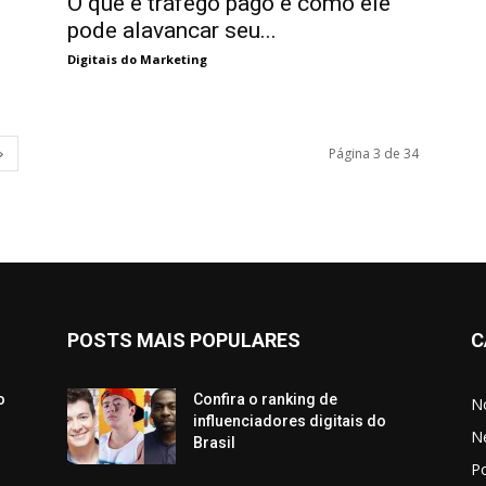
O que é tráfego pago e como ele
pode alavancar seu...
Digitais do Marketing
Página 3 de 34
POSTS MAIS POPULARES
C
o
Confira o ranking de
No
influenciadores digitais do
N
Brasil
P