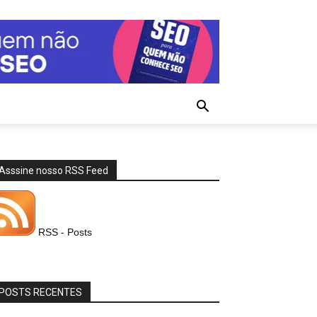
Asssine nosso RSS Feed
RSS - Posts
POSTS RECENTES