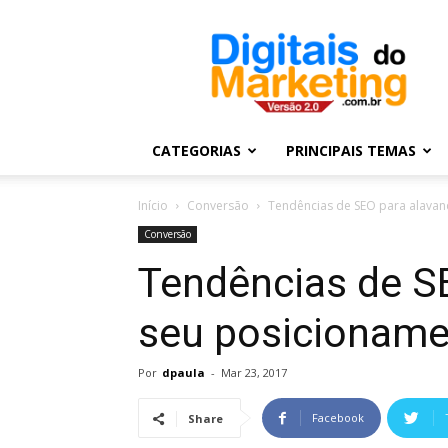
Digitais
do
Marketing
CATEGORIAS
PRINCIPAIS TEMAS
Início
Conversão
Tendências de SEO para alava
Conversão
Tendências de S
seu posicionam
Por
dpaula
-
Mar 23, 2017
Facebook
Share