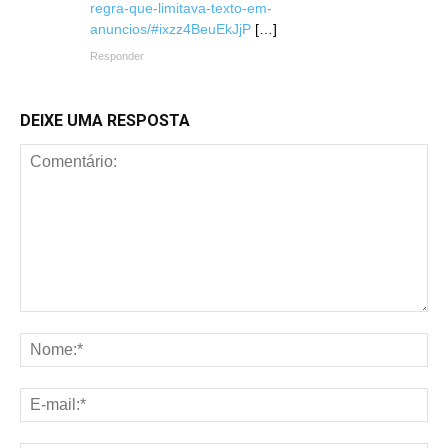
regra-que-limitava-texto-em-
anuncios/#ixzz4BeuEkJjP
[…]
Responder
DEIXE UMA RESPOSTA