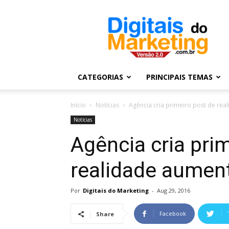
Digitais
do
Marketing
CATEGORIAS
PRINCIPAIS TEMAS
Início
Notícias
Agência cria primeiro post de re
Notícias
Agência cria pri
realidade aumen
Por
Digitais do Marketing
-
Aug 29, 2016
Facebook
Share