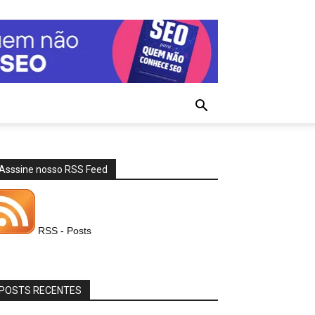
Asssine nosso RSS Feed
RSS - Posts
POSTS RECENTES