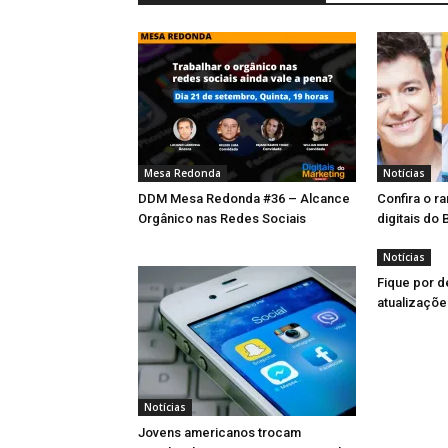
Mesa Redonda
Notícias
DDM Mesa Redonda #36 – Alcance
Confira o r
Orgânico nas Redes Sociais
digitais do B
Notícias
Fique por d
atualizaçõ
Notícias
Jovens americanos trocam