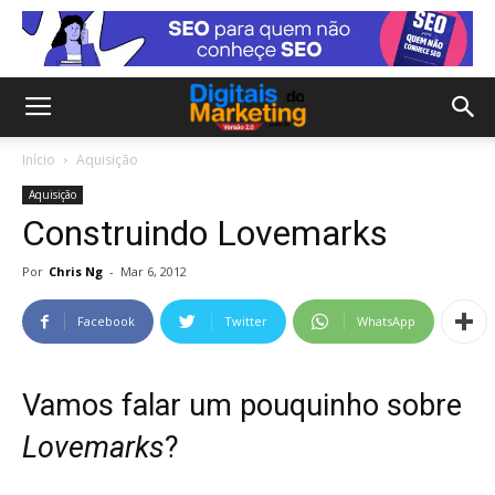
Início
Aquisição
Aquisição
Construindo Lovemarks
Por
Chris Ng
-
Mar 6, 2012
Facebook
Twitter
WhatsApp
Vamos falar um pouquinho sobre
Lovemarks
?