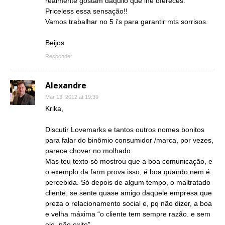
realmente gostam daquilo que lhe ofereces.
Priceless essa sensação!!
Vamos trabalhar no 5 i’s para garantir mts sorrisos.
Beijos
Responder
Alexandre
Mar 13, 2012 at 19:39
Krika,
Discutir Lovemarks e tantos outros nomes bonitos
para falar do binômio consumidor /marca, por vezes,
parece chover no molhado.
Mas teu texto só mostrou que a boa comunicação, e
o exemplo da farm prova isso, é boa quando nem é
percebida. Só depois de algum tempo, o maltratado
cliente, se sente quase amigo daquele empresa que
preza o relacionamento social e, pq não dizer, a boa
e velha máxima “o cliente tem sempre razão. e sem
ele, não exito”.